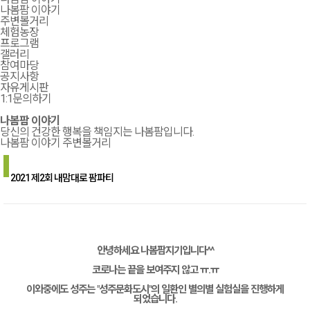
나봄팜 이야기
주변볼거리
체험농장
프로그램
갤러리
참여마당
공지사항
자유게시판
1:1문의하기
나봄팜 이야기
당신의 건강한 행복을 책임지는 나봄팜입니다.
나봄팜 이야기
주변볼거리
2021 제2회 내맘대로 팜파티
안녕하세요 나봄팜지기입니다^^
코로나는 끝을 보여주지 않고 ㅠ.ㅠ
이와중에도 성주는 "성주문화도시"의 일환인 별의별 실험실을 진행하게
되었습니다.