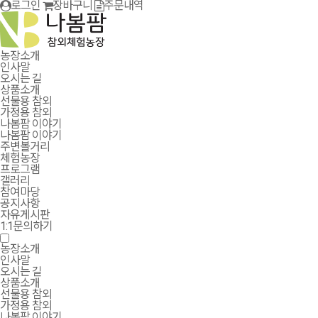
로그인
장바구니
주문내역
농장소개
인사말
오시는 길
상품소개
선물용 참외
가정용 참외
나봄팜 이야기
나봄팜 이야기
주변볼거리
체험농장
프로그램
갤러리
참여마당
공지사항
자유게시판
1:1문의하기
농장소개
인사말
오시는 길
상품소개
선물용 참외
가정용 참외
나봄팜 이야기